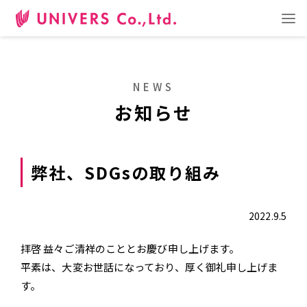
日本語
ENGLISH
中文
事業内容
ショールーム
企業情報
お問い合わせ
NEWS
お知らせ
RECRUIT
弊社、SDGsの取り組み
採用サイト
2022.9.5
拝啓 益々ご清祥のこととお慶び申し上げます。
平素は、大変お世話になっており、厚く御礼申し上げま
す。